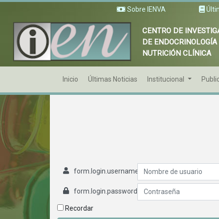
Sobre IENVA
Últi
CENTRO DE INVESTIG
DE ENDOCRINOLOGÍA
NUTRICIÓN CLÍNICA
Inicio
Últimas Noticias
Institucional
Publi
form.login.username
form.login.password
Recordar