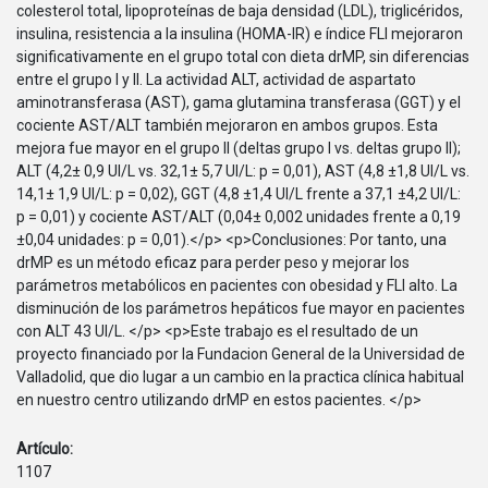
colesterol total, lipoproteínas de baja densidad (LDL), triglicéridos,
insulina, resistencia a la insulina (HOMA-IR) e índice FLI mejoraron
significativamente en el grupo total con dieta drMP, sin diferencias
entre el grupo I y II. La actividad ALT, actividad de aspartato
aminotransferasa (AST), gama glutamina transferasa (GGT) y el
cociente AST/ALT también mejoraron en ambos grupos. Esta
mejora fue mayor en el grupo II (deltas grupo I vs. deltas grupo II);
ALT (4,2± 0,9 UI/L vs. 32,1± 5,7 UI/L: p = 0,01), AST (4,8 ±1,8 UI/L vs.
14,1± 1,9 UI/L: p = 0,02), GGT (4,8 ±1,4 UI/L frente a 37,1 ±4,2 UI/L:
p = 0,01) y cociente AST/ALT (0,04± 0,002 unidades frente a 0,19
±0,04 unidades: p = 0,01).</p> <p>Conclusiones: Por tanto, una
drMP es un método eficaz para perder peso y mejorar los
parámetros metabólicos en pacientes con obesidad y FLI alto. La
disminución de los parámetros hepáticos fue mayor en pacientes
con ALT 43 UI/L. </p> <p>Este trabajo es el resultado de un
proyecto financiado por la Fundacion General de la Universidad de
Valladolid, que dio lugar a un cambio en la practica clínica habitual
en nuestro centro utilizando drMP en estos pacientes. </p>
Artículo:
1107