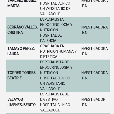
SANCHEZ IBAÑEZ,
INVESTIGADORA
HOSPITAL CLINICO
MARTA
I.E.N.
UNIVERSITARIO DE
VALLADOLID
ESPECIALISTA
ENDOCRINOLOGIA Y
SERRANO VALLES,
INVESTIGADORA
NUTRICION.
CRISTINA
I.E.N.
HOSPITAL DE
PALENCIA
GRADUADA EN
TAMAYO PEREZ,
INVESTIGADORA
NUTRICION HUMANA Y
LAURA
I.E.N.
DIETETICA.
ESPECIALISTA DE
ENDOCRINOLOGIA Y
TORRES TORRES,
NUTRICION.
INVESTIGADORA
BEATRIZ
HOSPITAL CLINICO
I.E.N.
UNIVERSITARIO
VALLADOLID
ESPECIALISTA DE
VELAYOS
DIGESTIVO
INVESTIGADOR
JIMENES, BENITO
HOSPITAL CLINICO
I.E.N.
VALLADOLID