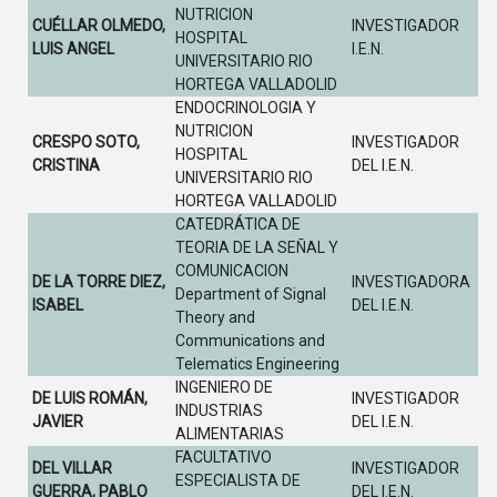
NUTRICION
CUÉLLAR OLMEDO,
INVESTIGADOR
HOSPITAL
LUIS ANGEL
I.E.N.
UNIVERSITARIO RIO
HORTEGA VALLADOLID
ENDOCRINOLOGIA Y
NUTRICION
CRESPO SOTO,
INVESTIGADOR
HOSPITAL
CRISTINA
DEL I.E.N.
UNIVERSITARIO RIO
HORTEGA VALLADOLID
CATEDRÁTICA DE
TEORIA DE LA SEÑAL Y
COMUNICACION
DE LA TORRE DIEZ,
INVESTIGADORA
Department of Signal
ISABEL
DEL I.E.N.
Theory and
Communications and
Telematics Engineering
INGENIERO DE
DE LUIS ROMÁN,
INVESTIGADOR
INDUSTRIAS
JAVIER
DEL I.E.N.
ALIMENTARIAS
FACULTATIVO
DEL VILLAR
INVESTIGADOR
ESPECIALISTA DE
GUERRA, PABLO
DEL I.E.N.