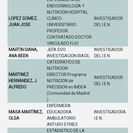
ENDOCRINOLOGÍA Y
NUTRICIÓN HOSPITAL
LOPEZ GOMEZ,
CLÍNICO
INVESTIGADOR
JUAN JOSE
UNIVERSITARIO
DEL I.E.N.
PROFESOR
CONTRATADO DOCTOR
VINCULADO FIJO
MARTIN DIANA,
JEFA SVO
INVESTIGADOR
ANA BEEN
INVESTIGACION IRACIL
DEL I.E.N.
CATEDRATICO DE
NUTRICION
MARTINEZ
DIRECTOR Programa
INVESTIGADOR
HERNANDEZ, J.
NUTRICION de
DEL I.E.N.
ALFREDO
PRECISION en IMDEA
(Comunidad de Madrid
)
ENFERMERA
MASA MARTÍNEZ,
EDUCADORA.
INVESTIGADORA
OLGA
AMBULATORIO
I.E.N.
ARTURO EYRIES
ESTADISTICO DE LA