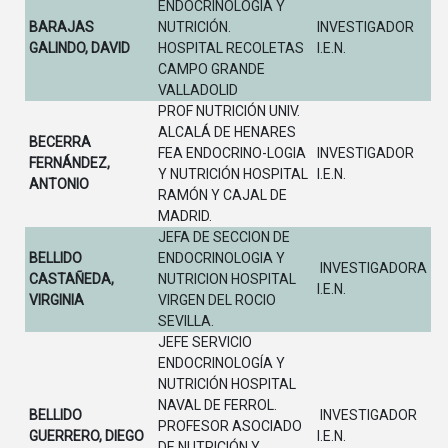
ENDOCRINOLOGÍA Y
BARAJAS
NUTRICIÓN.
INVESTIGADOR
GALINDO, DAVID
HOSPITAL RECOLETAS
I.E.N.
CAMPO GRANDE
VALLADOLID
PROF NUTRICIÓN UNIV.
ALCALÁ DE HENARES
BECERRA
FEA ENDOCRINO-LOGIA
INVESTIGADOR
FERNÁNDEZ,
Y NUTRICIÓN HOSPITAL
I.E.N.
ANTONIO
RAMÓN Y CAJAL DE
MADRID.
JEFA DE SECCION DE
BELLIDO
ENDOCRINOLOGIA Y
INVESTIGADORA
CASTAÑEDA,
NUTRICION HOSPITAL
I.E.N.
VIRGINIA
VIRGEN DEL ROCIO
SEVILLA.
JEFE SERVICIO
ENDOCRINOLOGÍA Y
NUTRICIÓN HOSPITAL
NAVAL DE FERROL.
BELLIDO
INVESTIGADOR
PROFESOR ASOCIADO
GUERRERO, DIEGO
I.E.N.
DE NUTRICIÓN Y