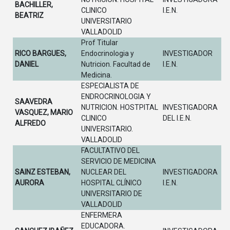
BACHILLER,
CLINICO
I.E.N.
BEATRIZ
UNIVERSITARIO
VALLADOLID
Prof Titular
RICO BARGUES,
Endocrinologia y
INVESTIGADOR
DANIEL
Nutricion. Facultad de
I.E.N.
Medicina.
ESPECIALISTA DE
ENDROCRINOLOGIA Y
SAAVEDRA
NUTRICION. HOSTPITAL
INVESTIGADORA
VASQUEZ, MARIO
CLINICO
DEL I.E.N.
ALFREDO
UNIVERSITARIO.
VALLADOLID
FACULTATIVO DEL
SERVICIO DE MEDICINA
SAINZ ESTEBAN,
NUCLEAR DEL
INVESTIGADORA
AURORA
HOSPITAL CLÍNICO
I.E.N.
UNIVERSITARIO DE
VALLADOLID
ENFERMERA
EDUCADORA.