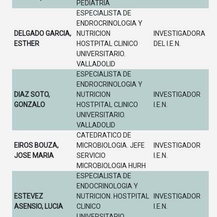
PEDIATRIA
ESPECIALISTA DE
ENDROCRINOLOGIA Y
DELGADO GARCIA,
NUTRICION
INVESTIGADORA
ESTHER
HOSTPITAL CLINICO
DEL I.E.N.
UNIVERSITARIO.
VALLADOLID
ESPECIALISTA DE
ENDROCRINOLOGIA Y
DIAZ SOTO,
NUTRICION
INVESTIGADOR
GONZALO
HOSTPITAL CLINICO
I.E.N.
UNIVERSITARIO.
VALLADOLID
CATEDRATICO DE
EIROS BOUZA,
MICROBIOLOGIA. JEFE
INVESTIGADOR
JOSE MARIA
SERVICIO
I.E.N.
MICROBIOLOGIA HURH
ESPECIALISTA DE
ENDOCRINOLOGIA Y
ESTEVEZ
NUTRICION. HOSTPITAL
INVESTIGADOR
ASENSIO, LUCIA
CLINICO
I.E.N.
UNIVERSITARIO.