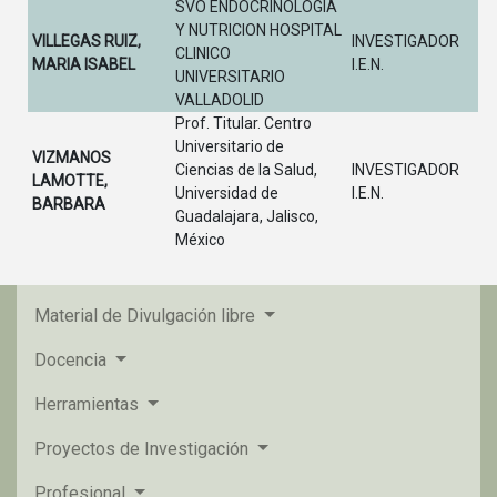
SVO ENDOCRINOLOGIA
Y NUTRICION HOSPITAL
VILLEGAS RUIZ,
INVESTIGADOR
CLINICO
MARIA ISABEL
I.E.N.
UNIVERSITARIO
VALLADOLID
Prof. Titular. Centro
Universitario de
VIZMANOS
Ciencias de la Salud,
INVESTIGADOR
LAMOTTE,
Universidad de
I.E.N.
BARBARA
Guadalajara, Jalisco,
México
Material de Divulgación libre
Docencia
Herramientas
Proyectos de Investigación
Profesional