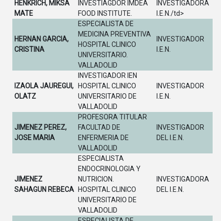
HENKRICH, MIKSA
INVESTIAGDOR IMDEA
INVESTIGADORA
MATE
FOOD INSTITUTE.
I.E.N./td>
ESPECIALISTA DE
MEDICINA PREVENTIVA
HERNAN GARCIA,
INVESTIGADOR
HOSPITAL CLINICO
CRISTINA
I.E.N.
UNIVERSITARIO.
VALLADOLID
INVESTIGADOR IEN
IZAOLA JAUREGUI,
HOSPITAL CLINICO
INVESTIGADOR
OLATZ
UNIVERSITARIO DE
I.E.N.
VALLADOLID
PROFESORA TITULAR
JIMENEZ PEREZ,
FACULTAD DE
INVESTIGADOR
JOSE MARIA
ENFERMERIA DE
DEL I.E.N.
VALLADOLID
ESPECIALISTA
ENDOCRINOLOGIA Y
JIMENEZ
NUTRICION.
INVESTIGADORA
SAHAGUN REBECA
HOSPITAL CLINICO
DEL I.E.N.
UNIVERSITARIO DE
VALLADOLID
ESPECIALISTA DE