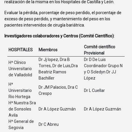
realización de la misma en los Hospitales de Castilla y León.
Evaluar la pérdida, porcentaje de peso perdido, el porcentaje de
exceso de peso perdido, y mantenimiento del peso en los
pacientes intervenidos de cirugía bariátrica.
Investigadores colaboradores y Centros (Comité Científico)
:
Comité científico
HOSPITALES
Miembros
Provisional
Dr Jj lopez, Dra B
Dr D De Luis
Hª Clínico
Torres, Dr de Luis,Dra
Coordinador Grupo N
Universitario
Beatriz Ramos
y O Scledyn Dr JJ
de Valladolid
Bachiller
López
Hª
Dr JM Palacios, Dra C
Universitario
Dr L Cuellar
Crespo
Rio Hortega
Hª Nuestra Sra
de Sonsoles
Dr A López Guzmán
Dr A López Guzmán
Avila
Hª General de
Dr C Abreu
Segovia