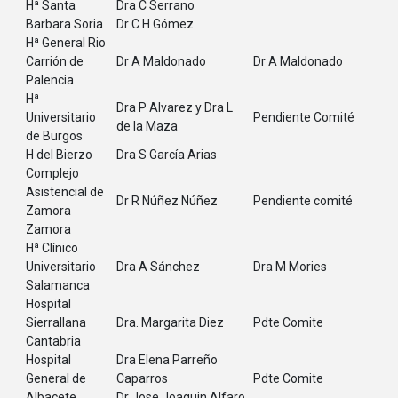
Hª Santa
Dra C Serrano
Barbara Soria
Dr C H Gómez
Hª General Rio
Carrión de
Dr A Maldonado
Dr A Maldonado
Palencia
Hª
Dra P Alvarez y Dra L
Universitario
Pendiente Comité
de la Maza
de Burgos
H del Bierzo
Dra S García Arias
Complejo
Asistencial de
Dr R Núñez Núñez
Pendiente comité
Zamora
Zamora
Hª Clínico
Universitario
Dra A Sánchez
Dra M Mories
Salamanca
Hospital
Sierrallana
Dra. Margarita Diez
Pdte Comite
Cantabria
Hospital
Dra Elena Parreño
General de
Caparros
Pdte Comite
Albacete
Dr Jose Joaquin Alfaro