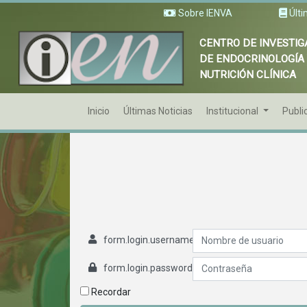
Sobre IENVA
Últi
CENTRO DE INVESTIG
DE ENDOCRINOLOGÍA
NUTRICIÓN CLÍNICA
Inicio
Últimas Noticias
Institucional
Publi
form.login.username
form.login.password
Recordar