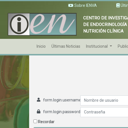
Sobre IENVA
Últi
CENTRO DE INVESTIG
DE ENDOCRINOLOGÍA
NUTRICIÓN CLÍNICA
Inicio
Últimas Noticias
Institucional
Publi
form.login.username
form.login.password
Recordar