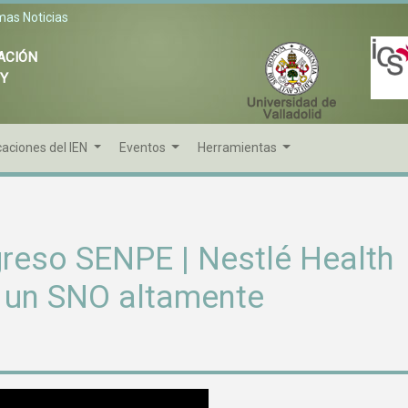
mas Noticias
ACIÓN
 Y
caciones del IEN
Eventos
Herramientas
reso SENPE | Nestlé Health
e un SNO altamente